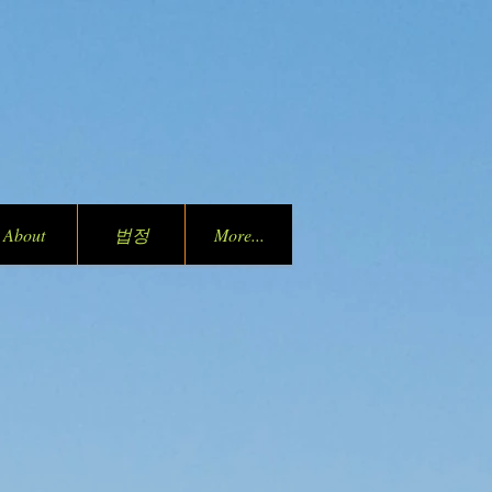
About
법정
More...