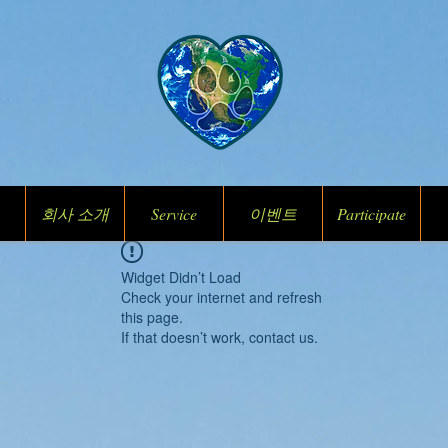
회사 소개
Service
이벤트
Participate
Widget Didn’t Load
Check your internet and refresh
this page.
If that doesn’t work, contact us.