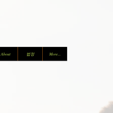
About
법정
More...