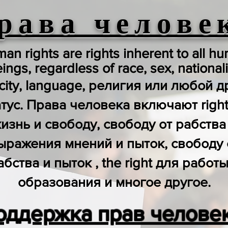
рава челове
an rights are rights inherent to all h
ings, regardless of race, sex, nationali
icity, language, религия или любой д
атус. Права человека включают right
изнь и свободу, свободу от рабства
ыражения мнений и пыток, свободу 
абства и пыток , the right для работы
образования и многое другое.
оддержка прав челове