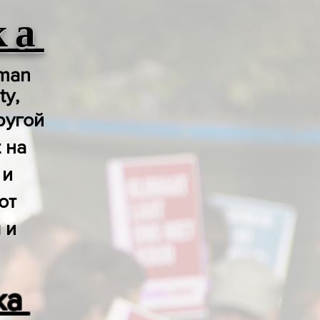
ка
uman
ty,
ругой
 на
 и
от
 и
ка