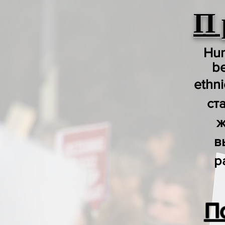
П
Hum
be
ethn
ст
ж
в
р
П