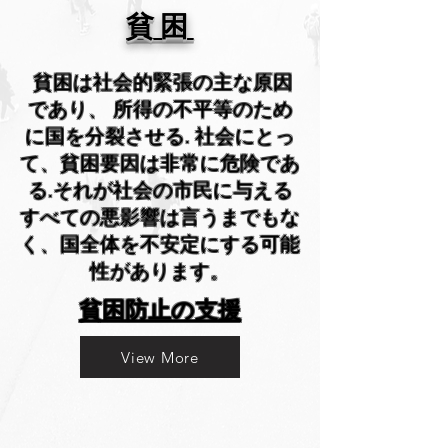
貧困
貧困は社会的緊張の主な原因
であり、 所得の不平等のため
に国を分裂させる. 社会にとっ
て、貧困要因は非常に危険であ
る.それが社会の市民に与える
すべての悪影響は言うまでもな
く、国全体を不安定にする可能
性があります。
貧困防止の支援
View More