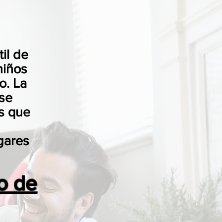
il de
niños
o. La
se
os que
gares
o de