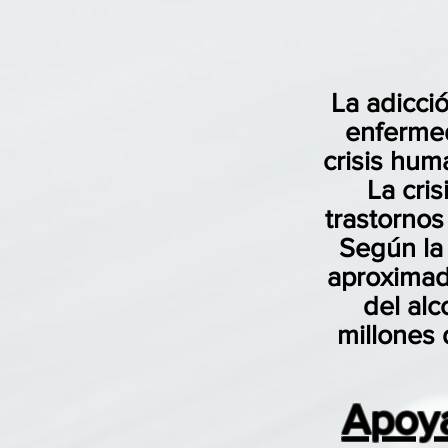
La adicci
enfermed
crisis hu
La cris
trastorno
Según la
aproximad
del al
millones
Apoya