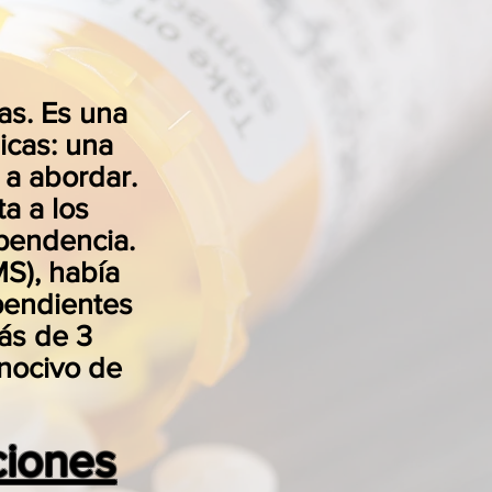
as. Es una
cas: una
a abordar.
ta a los
pendencia.
S), había
pendientes
ás de 3
nocivo de
ciones